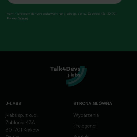
Administratorem danych osobowych jest j-labs sp. z o. o., Zabłocie 43a, 30-701
Kraków.
Więcej
J-LABS
STRONA GŁÓWNA
j-labs sp. z o.o.
Wydarzenia
Zabłocie 43A
Prelegenci
30-701 Kraków
Kontakt
Polska