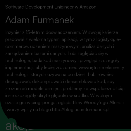
Software Development Enigineer w Amazon
Adam Furmanek
Inżynier z 15-letnim doświadczeniem. W swojej karierze
pracował z wieloma typami aplikacji, w tym z logistyką, e-
commerce, uczeniem maszynowym, analizą danych i
zarządzaniem bazami danych. Lubi zagłębiać się w
technologię, bada kod maszynowy i przegląd szczegóły
implementacji, aby lepiej zrozumieć wewnętrzne elementy
technologii, których używa na co dzień. Lubi również
debugować, dekompilować i deasemblować kod, aby
zrozumieć modele pamięci, problemy ze współbieżnością i
inne szczegóły ukryte głęboko w środku. W wolnym
WYDARZENIA
czasie gra w ping-ponga, ogląda filmy Woody’ego Allena i
Światła, kamera,
tworzy wpisy na blogu http://blog.adamfurmanek.pl.
akcja
LinkedIn