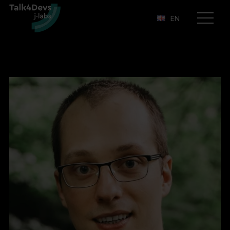
EN
Otwórz
menu