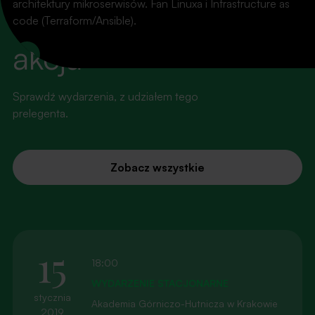
architektury mikroserwisów. Fan Linuxa i Infrastructure as
Światła, kamera,
code (Terraform/Ansible).
akcja
LinkedIn
Sprawdź wydarzenia, z udziałem tego
prelegenta.
Zobacz wszystkie
15
18:00
WYDARZENIE STACJONARNE
stycznia
Akademia Górniczo-Hutnicza w Krakowie
2019