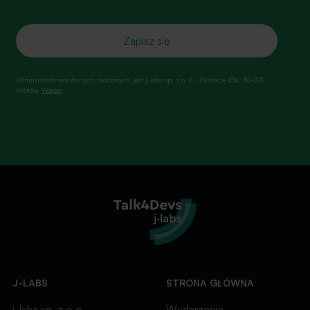
Administratorem danych osobowych jest j-labs sp. z o. o., Zabłocie 43a, 30-701
Kraków.
Więcej
J-LABS
STRONA GŁÓWNA
j-labs sp. z o.o.
Wydarzenia