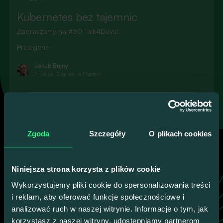
Kubernetes bez tajemnic
Zapraszamy na #50 Talk4Devs!
Prelegenci
Jakub Bujny
Principal Engineer w Figment
100% KONKRETU, ŻADNEGO LANIA WODY
Zobacz pozostałych
Dowiedz się więcej
gości Talk4Devs
Zgoda
Szczegóły
O plikach cookies
To oni stoją za merytoryką naszych wydarzeń.
Niniejsza strona korzysta z plików cookie
Wykorzystujemy pliki cookie do spersonalizowania treści
Poznaj wszystkich
i reklam, aby oferować funkcje społecznościowe i
analizować ruch w naszej witrynie. Informacje o tym, jak
korzystasz z naszej witryny, udostępniamy partnerom