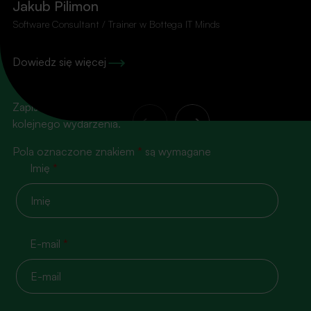
Jakub Pilimon
Software Consultant / Trainer w Bottega IT Minds
100% konkretu, zero
Dowiedz się więcej
spamu!
Zapisz się na nasz newsletter, żeby nie przegapić
kolejnego wydarzenia.
Pola oznaczone znakiem
*
są wymagane
Imię
*
E-mail
*