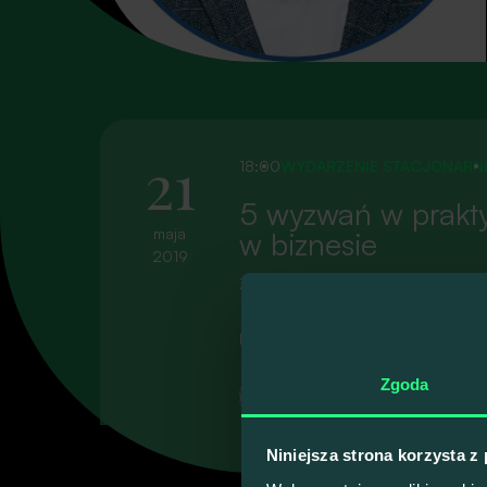
21
18:00
WYDARZENIE STACJONARN
5 wyzwań w prakt
maja
w biznesie
Zobacz p
2019
Zapraszamy na #54 Talk4Devs!
Prelegenci
To oni 
Zgoda
Krzysztof Mędrela
Software Trainer w Bottega IT Minds
Niniejsza strona korzysta z