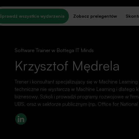
Sprawdź wszystkie wydarzenia
Zobacz prelegentów
Skonta
Software Trainer w Bottega IT Minds
Krzysztof Mędrela
Trener i konsultant specjalizujący się w Machine Learning
WYDARZENIA
techniczne nie wystarczą w Machine Learning i dlatego kł
iatła, kamera, ak
biznesowy. Szkoli i prowadzi programy rozwojowe w firmac
UBS, oraz w sektorze publicznym (np. Office for National S
LinkedIn
wydarzenia, z udziałem tego prelegenta.