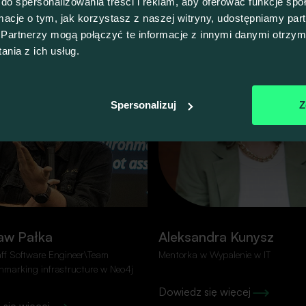
do spersonalizowania treści i reklam, aby oferować funkcje sp
ormacje o tym, jak korzystasz z naszej witryny, udostępniamy p
Partnerzy mogą połączyć te informacje z innymi danymi otrzym
nia z ich usług.
Spersonalizuj
Z
ro spamu!
Pola oznaczone znakiem
*
są w
Imię
*
aw Pałka
Aleksandra Kunysz
kolejnego wydarzenia.
aff Software Engineer\Team
Mentorka w Wypalenie w IT
hmarking infrastructure w Neo4j
Dowiedz się więcej