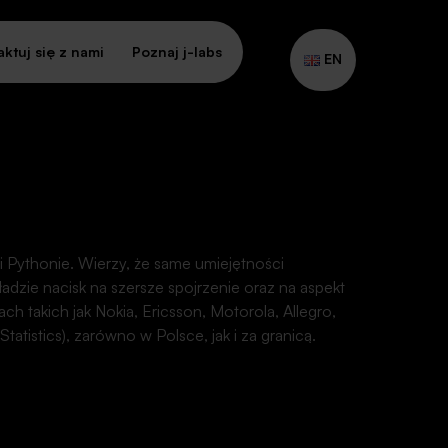
ktuj się z nami
Poznaj j-labs
EN
 i Pythonie. Wierzy, że same umiejętności
adzie nacisk na szersze spojrzenie oraz na aspekt
cja
h takich jak Nokia, Ericsson, Motorola, Allegro,
tatistics), zarówno w Polsce, jak i za granicą.