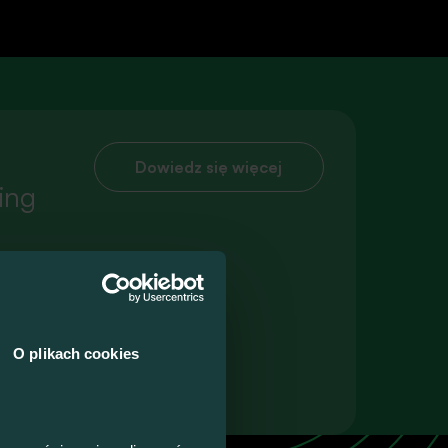
Dowiedz się więcej
ing
Talk4Devs
O plikach cookies