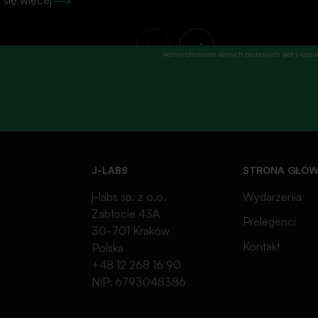
się więcej
Administratorem danych osobowych jest j-labs sp
J-LABS
STRONA GŁÓ
j-labs sp. z o.o.
Wydarzenia
Zabłocie 43A
Prelegenci
30-701 Kraków
Kontakt
Polska
+48 12 268 16 90
NIP: 6793048386