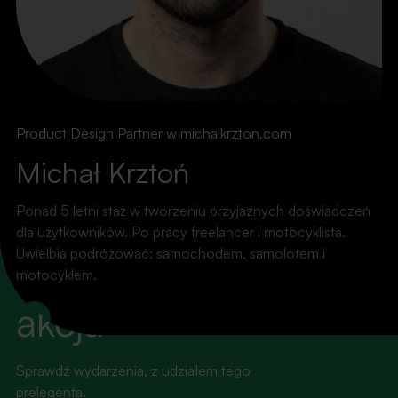
Product Design Partner w michalkrzton.com
Michał Krztoń
Ponad 5 letni staż w tworzeniu przyjaznych doświadczeń
dla użytkowników. Po pracy freelancer i motocyklista.
WYDARZENIA
Uwielbia podróżować: samochodem, samolotem i
Światła, kamera,
motocyklem.
akcja
LinkedIn
Sprawdź wydarzenia, z udziałem tego
prelegenta.