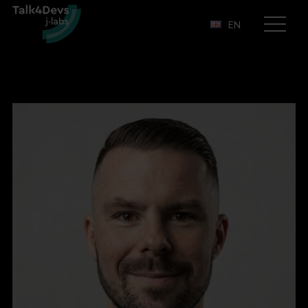
EN
Otwórz
menu