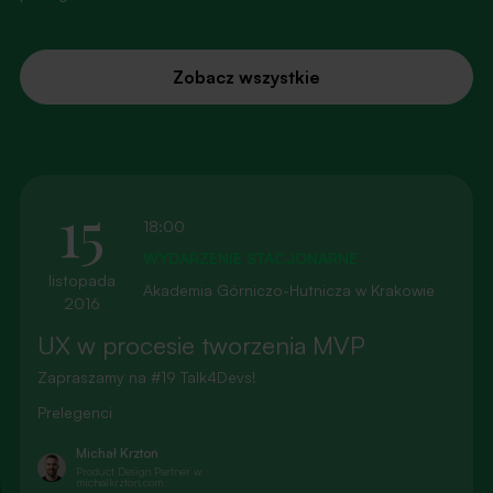
Zobacz wszystkie
15
18:00
WYDARZENIE STACJONARNE
listopada
Akademia Górniczo-Hutnicza w Krakowie
2016
UX w procesie tworzenia MVP
Zapraszamy na #19 Talk4Devs!
Prelegenci
Michał Krztoń
Product Design Partner w
michalkrzton.com