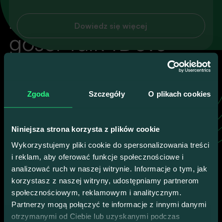
100% KONKRETU, ŻADNEGO LANIA WODY
Zobacz pozostałych
Dowiedz się więcej
gości Talk4Devs
To oni stoją za merytoryką naszych wydarzeń.
Zgoda
Szczegóły
O plikach cookies
Poznaj wszystkich
Niniejsza strona korzysta z plików cookie
Wykorzystujemy pliki cookie do spersonalizowania treści
i reklam, aby oferować funkcje społecznościowe i
analizować ruch w naszej witrynie. Informacje o tym, jak
korzystasz z naszej witryny, udostępniamy partnerom
społecznościowym, reklamowym i analitycznym.
Partnerzy mogą połączyć te informacje z innymi danymi
otrzymanymi od Ciebie lub uzyskanymi podczas