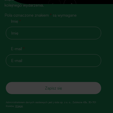
kolejnego wydarzenia.
Pola oznaczone znakiem
*
są wymagane
Imię
*
E-mail
*
Administratorem danych osobowych jest j-labs sp. z o. o., Zabłocie 43a, 30-701
Kraków.
Więcej