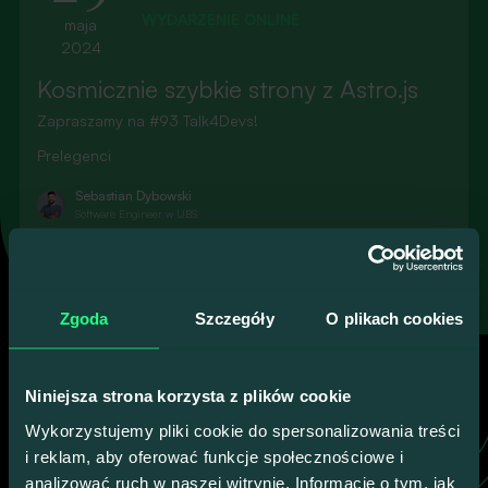
WYDARZENIE ONLINE
maja
2024
Kosmicznie szybkie strony z Astro.js
Zapraszamy na #93 Talk4Devs!
Prelegenci
Sebastian Dybowski
Software Engineer w UBS
100% KONKRETU, ŻADNEGO LANIA WODY
Zobacz pozostałych
Dowiedz się więcej
gości Talk4Devs
Zgoda
Szczegóły
O plikach cookies
To oni stoją za merytoryką naszych wydarzeń.
Niniejsza strona korzysta z plików cookie
Wykorzystujemy pliki cookie do spersonalizowania treści
i reklam, aby oferować funkcje społecznościowe i
Poznaj wszystkich
analizować ruch w naszej witrynie. Informacje o tym, jak