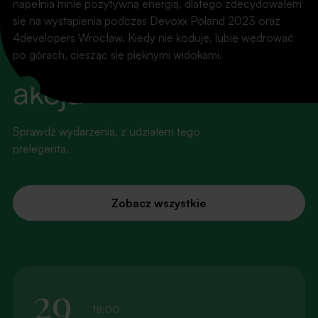
napełnia mnie pozytywną energią, dlatego zdecydowałem
się na wystąpienia podczas Devoxx Poland 2023 oraz
WYDARZENIA
4developers Wrocław. Kiedy nie koduję, lubię wędrować
Światła, kamera,
po górach, ciesząc się pięknymi widokami.
akcja
LinkedIn
Sprawdź wydarzenia, z udziałem tego
prelegenta.
Zobacz wszystkie
29
18:00