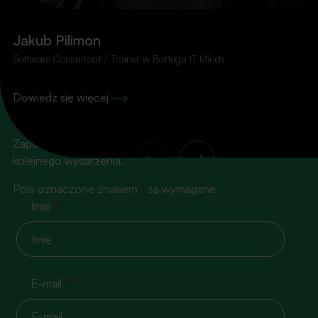
Jakub Pilimon
Software Consultant / Trainer w Bottega IT Minds
100% konkretu, zero
Dowiedz się więcej
spamu!
Zapisz się na nasz newsletter, żeby nie przegapić
kolejnego wydarzenia.
Pola oznaczone znakiem
*
są wymagane
Imię
*
E-mail
*