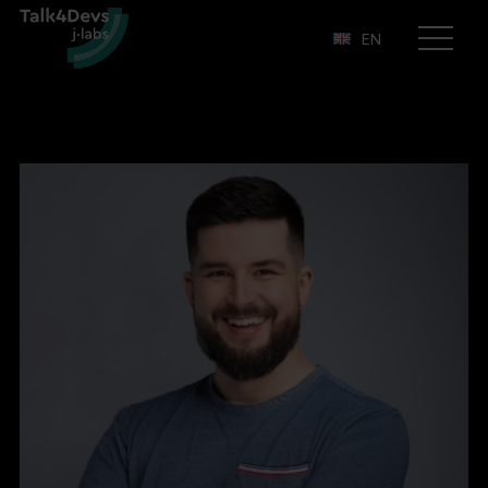
EN
Otwórz
menu