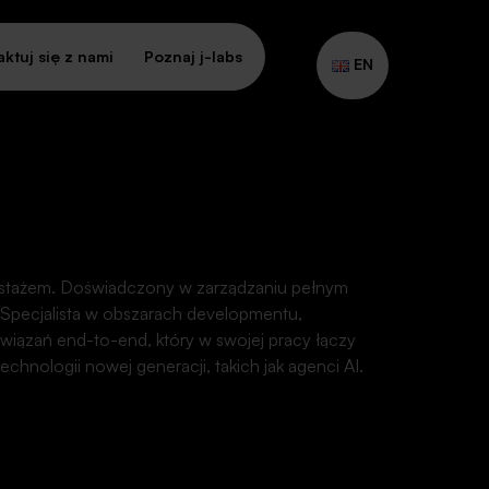
ktuj się z nami
Poznaj j-labs
EN
m stażem. Doświadczony w zarządzaniu pełnym
 Specjalista w obszarach developmentu,
cja
związań end-to-end, który w swojej pracy łączy
chnologii nowej generacji, takich jak agenci AI.