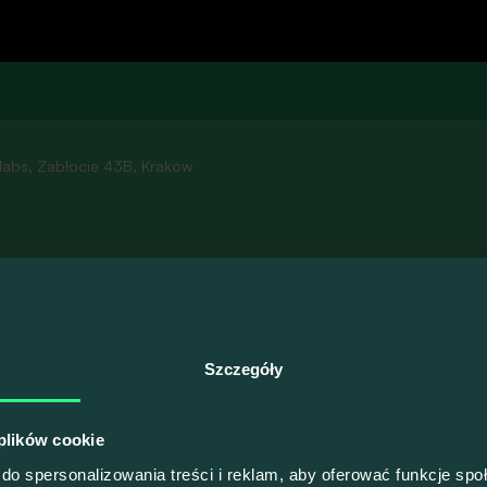
Zobacz wszystkie
-labs, Zabłocie 43B, Kraków
100% KONKRETU, ŻADNEGO LANIA WODY
ozostałych gości 
stoją za merytoryką naszych wydarzeń.
Ryszard Szwajlik
Jakub Gajski
Szczegóły
Lider Techniczny AI w j-labs
Lider Techniczny AI w j-labs
Poznaj wszystkich
 plików cookie
do spersonalizowania treści i reklam, aby oferować funkcje sp