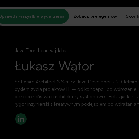
Sprawdź wszystkie wydarzenia
Zobacz prelegentów
Skonta
Java Tech Lead w j-labs
Łukasz Wątor
Software Architect & Senior Java Developer z 20-letni
WYDARZENIA
cyklem życia projektów IT – od koncepcji po wdrożenie.
iatła, kamera, ak
bezpieczeństwa i architektury systemowej. Entuzjasta ro
rygor inżynierski z kreatywnym podejściem do wdrażania te
LinkedIn
wydarzenia, z udziałem tego prelegenta.