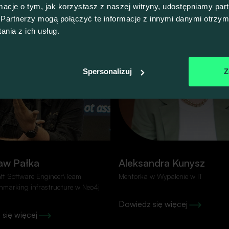
ormacje o tym, jak korzystasz z naszej witryny, udostępniamy p
Partnerzy mogą połączyć te informacje z innymi danymi otrzym
nia z ich usług.
Spersonalizuj
Z
ro spamu!
Pola oznaczone znakiem
*
są w
Imię
*
aw Pałka
Aleksandra Kunysz
kolejnego wydarzenia.
aff Software Engineer\Team
Mentorka w Wypalenie w IT
hmarking infrastructure w Neo4j
Dowiedz się więcej
się więcej