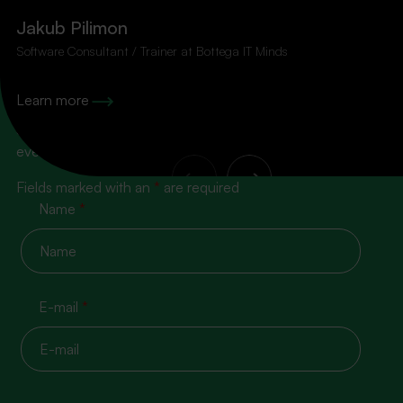
Jakub Pilimon
Software Consultant / Trainer at Bottega IT Minds
100% content, zero spam!
Learn more
Subscribe to our newsletter so you don’t miss the next
event
Fields marked with an
*
are required
Name
*
E-mail
*