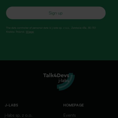
The data controller of personal data is j‑labs sp. z o.o., Zabłocie 43a, 30-701
Kraków, Poland.
Więcej
J-LABS
HOMEPAGE
j-labs sp. z o.o.
Events