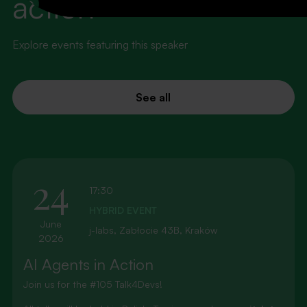
action
Explore events featuring this speaker
See all
24
17:30
HYBRID EVENT
June
j-labs, Zabłocie 43B, Kraków
2026
AI Agents in Action
Join us for the #105 Talk4Devs!