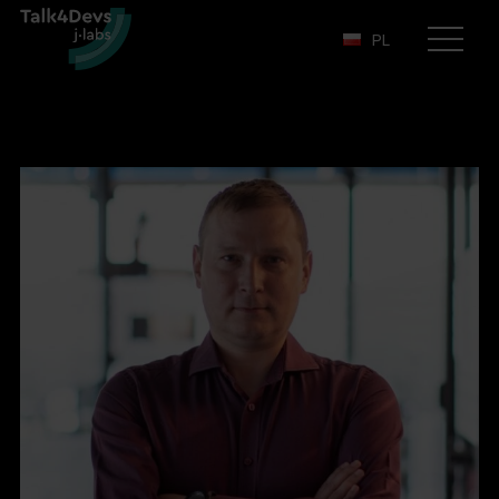
PL
Otwórz
menu