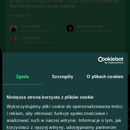
All talks will be held in Polish. To sign up, please
switch to
the Polish version of our website
.
Prelegenci
Łukasz Wątor
Ryszard Szwajlik
Java Tech Lead at j-labs
AI Technical Lead at j-labs
Jakub Gajski
AI Technical Lead at j-labs
100% VALUE, ZERO FLUFF
Explore more
Learn more
Talk4Devs guests
Zgoda
Szczegóły
O plikach cookies
They’re the ones behind the quality of our
events.
Niniejsza strona korzysta z plików cookie
Wykorzystujemy pliki cookie do spersonalizowania treści
i reklam, aby oferować funkcje społecznościowe i
Meet all
analizować ruch w naszej witrynie. Informacje o tym, jak
korzystasz z naszej witryny, udostępniamy partnerom