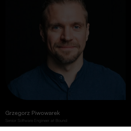
Grzegorz Piwowarek
Senior Software Engineer at Bound