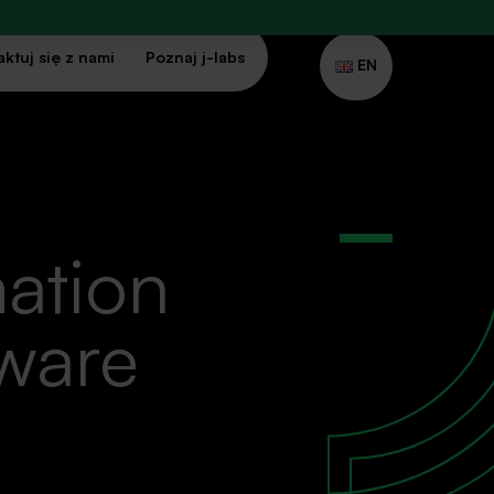
ktuj się z nami
Poznaj j-labs
EN
ation
tware