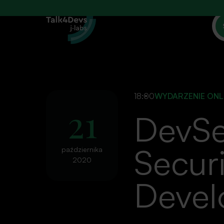
18:00
WYDARZENIE ONL
21
DevSe
Securi
października
2020
Devel