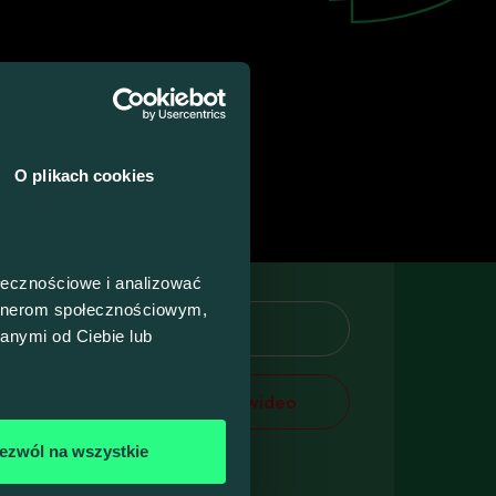
awa
O plikach cookies
ołecznościowe i analizować
artnerom społecznościowym,
Więcej
anymi od Ciebie lub
Zobacz wideo
iu.
ezwól na wszystkie
nia
ała