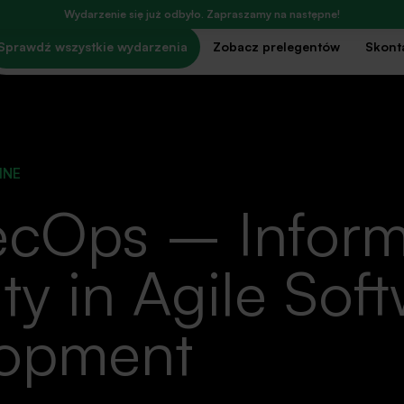
Wydarzenie się już odbyło. Zapraszamy na następne!
Sprawdź wszystkie wydarzenia
Zobacz prelegentów
Skonta
INE
cOps – Inform
ty in Agile Sof
opment