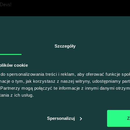
AGENDA
Devs!
bry plan to podst
Zobacz, co w programie!
Szczegóły
Zobacz wideo
 plików cookie
do spersonalizowania treści i reklam, aby oferować funkcje sp
formation Security in Agile
ormacje o tym, jak korzystasz z naszej witryny, udostępniamy p
lopment
Partnerzy mogą połączyć te informacje z innymi danymi otrzym
nia z ich usług.
jak podejście DevSecOps może doprowadzić do szybszej pętli
padku problemów z bezpieczeństwem informacji w oprogramowan
Spersonalizuj
Z
przeobrazić Twoje zwinne podejście do wytwarzania oprogramowa
 podejścia DevSecOps i dzięki temu Twoja organizacja produkow