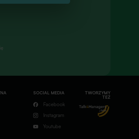
ię
dtem
ł w
ługo
WNA
SOCIAL MEDIA
TWORZYMY
TEŻ
Facebook
Instagram
Youtube