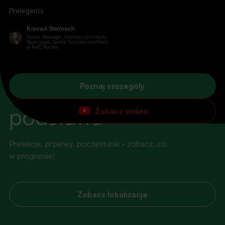
Prelegenci
Konrad Stelmach
Senior Manager, Solution Architects
Team Lead, Senior Solution Architect
w PwC Polska
AGENDA
Dobry plan to
Poznaj szczegóły
podstawa
Zobacz wideo
Prelekcje, przerwy, poczęstunki - zobacz, co
w programie!
Zobacz lokalizację