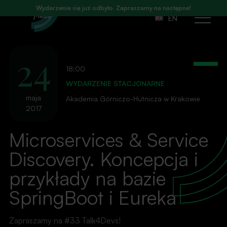
Wydarzenie się już odbyło. Zapraszamy na następne!
EN
Otwórz
menu
24
18:00
WYDARZENIE STACJONARNE
maja
Akademia Górniczo-Hutnicza w Krakowie
2017
Microservices & Service
Discovery. Koncepcja i
przykłady na bazie
SpringBoot i Eureka
Zapraszamy na #33 Talk4Devs!