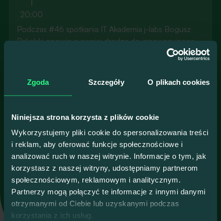
20:00
Podczas #46 spotkania IT Akademia j-labs Bogusz
Pękalski opowie o swojej drodze do innowacyjnego
startupu.
- Jak z etatowego programisty zostać CEO
innowacyjnego startupu?
Prelegent
Zgoda
Szczegóły
O plikach cookies
- Jak sprawdzić swój pomysł i zdobyć pierwszych
klientów?
Bogusz Pękalski
- Jaką przewagę mają programiści przy zakładaniu
Niniejsza strona korzysta z plików cookie
Founder & CEO w Zanfia
biznesu?
Wykorzystujemy pliki cookie do spersonalizowania treści
- Jak płynnie i bez ryzyka przejść z etatu do własnej
i reklam, aby oferować funkcje społecznościowe i
Co-founder i CEO w Polisa w Chmurze, programista
firmy?
analizować ruch w naszej witrynie. Informacje o tym, jak
.NET, podróżnik, żeglarz, gitarzysta, mąż i ojciec. Z
- Jak wykorzystać chmurę i nowe technologie w
korzystasz z naszej witryny, udostępniamy partnerom
branżą IT związany od zawsze. Swoje pierwsze
zatwardziałej branży ubezpieczeniowej?
społecznościowym, reklamowym i analitycznym.
programy pisał w wieku 9 lat na Commodore 64.
- Jakiej architektury użyliśmy w Polisie w Chmurze?
Więcej
Partnerzy mogą połączyć te informacje z innymi danymi
Nagrywa podcast i bloguje pod marką
otrzymanymi od Ciebie lub uzyskanymi podczas
StartupMyWay.com.
korzystania z ich usług.