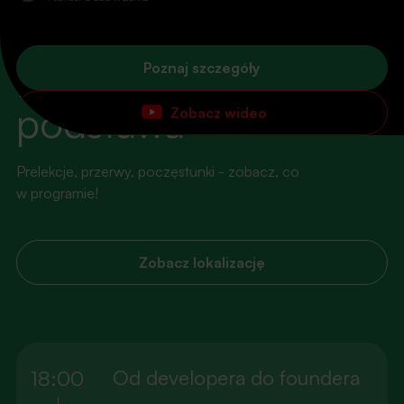
AGENDA
Dobry plan to
Poznaj szczegóły
podstawa
Zobacz wideo
Prelekcje, przerwy, poczęstunki - zobacz, co
w programie!
Zobacz lokalizację
Od developera do foundera
18:00