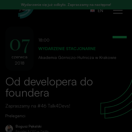
Wydarzenie się już odbyło. Zapraszamy na następne!
EN
Otwórz
menu
07
18:00
WYDARZENIE STACJONARNE
czerwca
Akademia Górniczo-Hutnicza w Krakowie
2018
Od developera do
foundera
Zapraszamy na #46 Talk4Devs!
Prelegenci
Bogusz Pękalski
Founder & CEO w Zanfia