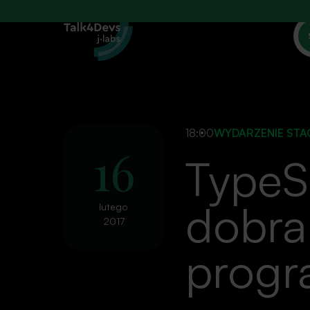
18:00
WYDARZENIE ST
16
TypeS
dobra
lutego
2017
progr