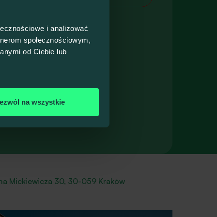
wnież
ołecznościowe i analizować
dzie
demia
artnerom społecznościowym,
yka do
anymi od Ciebie lub
niczo-
nicza
ezwól na wszystkie
rakowie
ma Mickiewicza 30, 30-059 Kraków