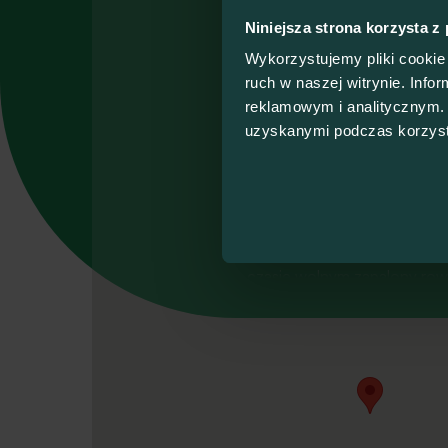
wersja biblioteki Google, k
Niniejsza strona korzysta z
poprzednikiem AngularJS. Ję
Wykorzystujemy pliki cookie 
używać bezpośrednio JavaScr
ruch w naszej witrynie. Inf
też o klasach, interfejsach
Prelegent
reklamowym i analitycznym. 
Javy.
uzyskanymi podczas korzysta
Piotr Natkanie
DevOps Engineer w
Full-stack developer z pon
projektach korzystał głównie
czasie wolnym zapalony rowe
Polsce.