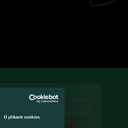
awa
i
Więcej
O plikach cookies
Zobacz wideo
nowa