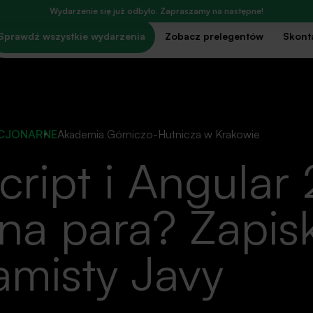
Wydarzenie się już odbyło. Zapraszamy na następne!
Sprawdź wszystkie wydarzenia
Zobacz prelegentów
Skonta
ACJONARNE
Akademia Górniczo-Hutnicza w Krakowie
cript i Angular
na para? Zapisk
amisty Javy