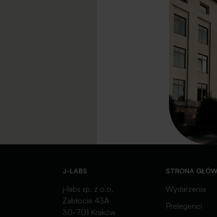
J-LABS
STRONA GŁÓ
j-labs sp. z o.o.
Wydarzenia
Zabłocie 43A
Prelegenci
30-701 Kraków