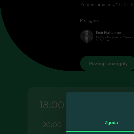
Zapraszamy na #26 Talk4
Do
Prelegenci
Piotr Natkaniec
Prelekcje, pr
DevOps Engineer w Caesars 
& Casinox
Poznaj szczegóły
TypeScript i A
18:00
programisty J
Zgoda
20:00
W trakcie wykładu zostanie 