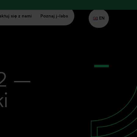
ktuj się z nami
Poznaj j-labs
EN
 2 –
i